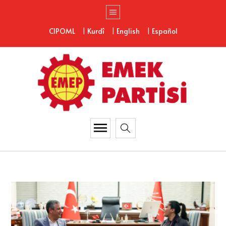
|
|
|
CIPOML
Kurdî
English
Español