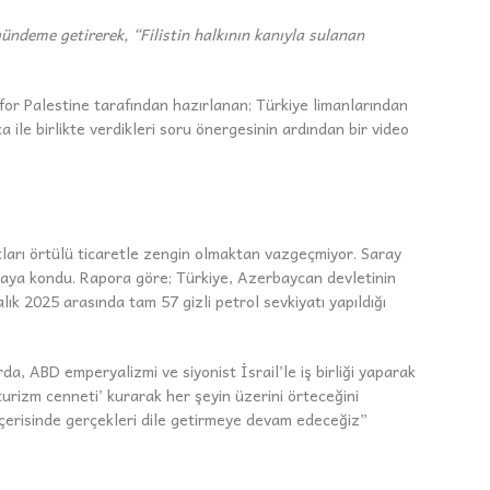
ündeme getirerek, “Filistin halkının kanıyla sulanan
or Palestine tarafından hazırlanan; Türkiye limanlarından
a ile birlikte verdikleri soru önergesinin ardından bir video
stları örtülü ticaretle zengin olmaktan vazgeçmiyor. Saray
ortaya kondu. Rapora göre; Türkiye, Azerbaycan devletinin
ık 2025 arasında tam 57 gizli petrol sevkiyatı yapıldığı
rda, ABD emperyalizmi ve siyonist İsrail’le iş birliği yaparak
‘turizm cenneti’ kurarak her şeyin üzerini örteceğini
 içerisinde gerçekleri dile getirmeye devam edeceğiz”