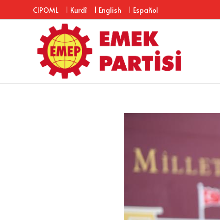
|
|
|
CIPOML
Kurdî
English
Español