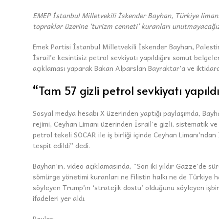
EMEP İstanbul Milletvekili İskender Bayhan, Türkiye limanla
topraklar üzerine ‘turizm cenneti’ kuranları unutmayacağız
Emek Partisi İstanbul Milletvekili İskender Bayhan, Pales
İsrail’e kesintisiz petrol sevkiyatı yapıldığını somut belgel
açıklaması yaparak Bakan Alparslan Bayraktar’a ve iktidara
“Tam 57 gizli petrol sevkiyatı yapıldı
Sosyal medya hesabı X üzerinden yaptığı paylaşımda, Bayhan,
rejimi, Ceyhan Limanı üzerinden İsrail’e gizli, sistematik 
petrol tekeli SOCAR ile iş birliği içinde Ceyhan Limanı’ndan
tespit edildi” dedi.
Bayhan’ın, video açıklamasında, “Son iki yıldır Gazze’de süre
sömürge yönetimi kuranları ne Filistin halkı ne de Türkiye h
söyleyen Trump’ın ‘stratejik dostu’ olduğunu söyleyen işbir
ifadeleri yer aldı.
Paylaş: