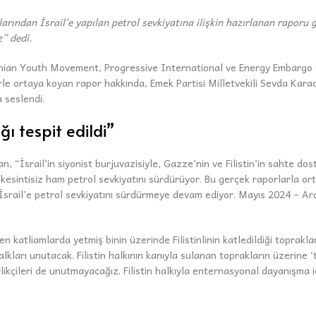
rından İsrail’e yapılan petrol sevkiyatına ilişkin hazırlanan raporu g
” dedi.
tinian Youth Movement, Progressive International ve Energy Embargo f
erle ortaya koyan rapor hakkında, Emek Partisi Milletvekili Sevda Karac
 seslendi.
ğı tespit edildi”
 “İsrail’in siyonist burjuvazisiyle, Gazze’nin ve Filistin’in sahte do
ve kesintisiz ham petrol sevkiyatını sürdürüyor. Bu gerçek raporlarla 
 İsrail’e petrol sevkiyatını sürdürmeye devam ediyor. Mayıs 2024 – Aral
n katliamlarda yetmiş binin üzerinde Filistinlinin katledildiği toprakla
alkları unutacak. Filistin halkının kanıyla sulanan toprakların üzerine 
likçileri de unutmayacağız. Filistin halkıyla enternasyonal dayanışma