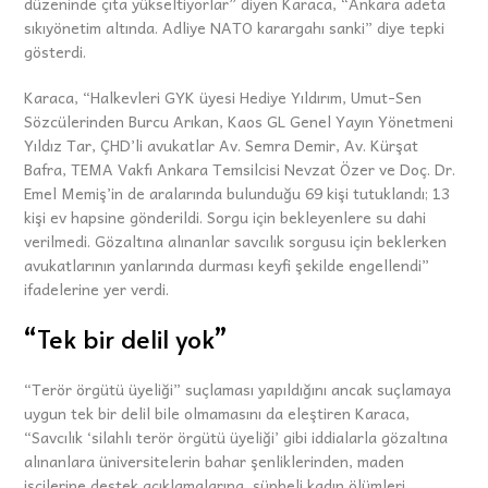
düzeninde çıta yükseltiyorlar” diyen Karaca, “Ankara adeta
sıkıyönetim altında. Adliye NATO karargahı sanki” diye tepki
gösterdi.
Karaca, “Halkevleri GYK üyesi Hediye Yıldırım, Umut-Sen
Sözcülerinden Burcu Arıkan, Kaos GL Genel Yayın Yönetmeni
Yıldız Tar, ÇHD’li avukatlar Av. Semra Demir, Av. Kürşat
Bafra, TEMA Vakfı Ankara Temsilcisi Nevzat Özer ve Doç. Dr.
Emel Memiş’in de aralarında bulunduğu 69 kişi tutuklandı; 13
kişi ev hapsine gönderildi. Sorgu için bekleyenlere su dahi
verilmedi. Gözaltına alınanlar savcılık sorgusu için beklerken
avukatlarının yanlarında durması keyfi şekilde engellendi”
ifadelerine yer verdi.
“Tek bir delil yok”
“Terör örgütü üyeliği” suçlaması yapıldığını ancak suçlamaya
uygun tek bir delil bile olmamasını da eleştiren Karaca,
“Savcılık ‘silahlı terör örgütü üyeliği’ gibi iddialarla gözaltına
alınanlara üniversitelerin bahar şenliklerinden, maden
işçilerine destek açıklamalarına, şüpheli kadın ölümleri