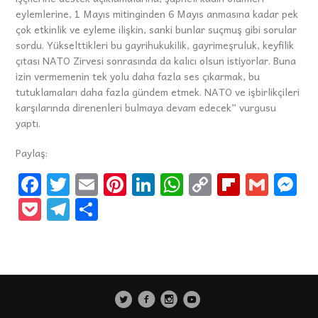
eylemlerine, 1 Mayıs mitinginden 6 Mayıs anmasına kadar pek
çok etkinlik ve eyleme ilişkin, sanki bunlar suçmuş gibi sorular
sordu. Yükselttikleri bu gayrihukukilik, gayrimeşruluk, keyfilik
çıtası NATO Zirvesi sonrasında da kalıcı olsun istiyorlar. Buna
izin vermemenin tek yolu daha fazla ses çıkarmak, bu
tutuklamaları daha fazla gündem etmek. NATO ve işbirlikçileri
karşılarında direnenleri bulmaya devam edecek” vurgusu
yaptı.
Paylaş:
Fa
T
E
Pi
Li
W
C
Fli
G
M
ce
wi
m
nt
n
h
o
p
m
e
P
Te
S
b
tt
ai
er
k
at
p
b
ai
s
oc
le
h
o
er
l
es
e
s
y
o
l
n
k
gr
ar
o
t
dI
A
Li
ar
g
et
a
e
k
n
p
n
d
er
m