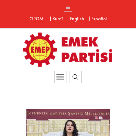
|
|
|
CIPOML
Kurdî
English
Español