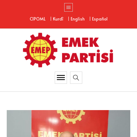
|
|
|
CIPOML
Kurdî
English
Español