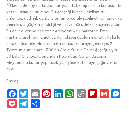
“Ülkemizde sayısız katliamlar yapıldı, hesap sorma konusunda
yeterli adımlar atılmadı. Bu gerçeği bilerek katliamları
önlemek, aydınlık günlere bir an önce ulaşabilmek için emek ve
demokrasi güçlerinin birliği ve ortak mücadelesi kaçınılmazdır.
Bu görevi yerine getirmek aciliyetini korumaktadır. Emek
Partisi olarak tüm emek ve demokrasi güçlerini ortak ilkelerle
ortak mücadele platformu etrafında bir araya gelmeye; 2
Temmuz günü saat 17.30’da Alevi Kültür Derneği çağrısıyla
19 Eylül Ortaokulu önünden Köprübaşı Ceren Özdemir
Meydanı’na kadar yapılacak yürüyüşe katılmaya çağırıyoruz”
dedi.
Paylaş:
Fa
T
E
Pi
Li
W
C
Fli
G
M
ce
wi
m
nt
n
h
o
p
m
e
P
Te
S
b
tt
ai
er
k
at
p
b
ai
s
oc
le
h
o
er
l
es
e
s
y
o
l
n
k
gr
ar