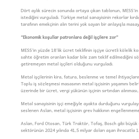
Dört aylık sürecin sonunda ortaya çıkan tablonun, MESS’in m
istediğini vurguladı. Türkiye metal sanayisinin rekorlar kır
tarafının emekçinin alın terini yok sayan bir anlayışla masa
“Ekonomik koşullar patronlara değil işçilere zor”
MESS’in yüzde 18’lik ücret teklifinin işçiye ücretli kölelik koş
sahte öğretim oranları kadar bile zam teklif edilmediğini s
getiremeyen metal işçileri olduğunu vurguladı.
Metal işçilerinin kira, fatura, beslenme ve temel ihtiyaçlar
Toplu iş sözleşmesi masasının metal işçisinin yaşamını belir
üzerinde bir ücret, vergi yükünün işçinin sırtından alınması
Metal sanayisinin işçi emeğiyle ayakta durduğunu vurgulayan 
seslenen Aslan, metal işçisinin grev hakkının engellenmemesi 
Aslan, Ford Otosan, Türk Traktör, Tofaş, Bosch gibi büyük met
sektörünün 2024 yılında 41,5 milyar doları aşan ihracatla 