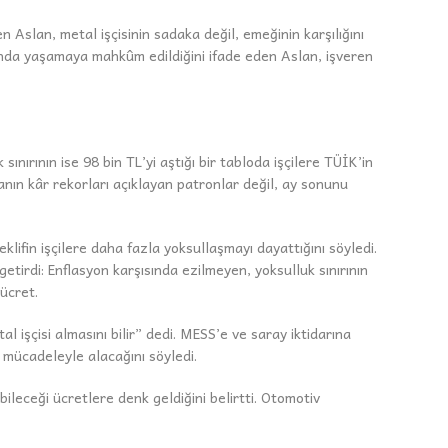
Aslan, metal işçisinin sadaka değil, emeğinin karşılığını
altında yaşamaya mahkûm edildiğini ifade eden Aslan, işveren
k sınırının ise 98 bin TL’yi aştığı bir tabloda işçilere TÜİK’in
anın kâr rekorları açıklayan patronlar değil, ay sonunu
klifin işçilere daha fazla yoksullaşmayı dayattığını söyledi.
etirdi: Enflasyon karşısında ezilmeyen, yoksulluk sınırının
 ücret.
 işçisi almasını bilir” dedi. MESS’e ve saray iktidarına
ı mücadeleyle alacağını söyledi.
bileceği ücretlere denk geldiğini belirtti. Otomotiv