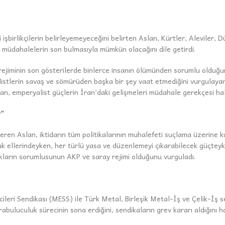
işbirlikçilerin belirleyemeyeceğini belirten Aslan, Kürtler, Aleviler, D
st müdahalelerin son bulmasıyla mümkün olacağını dile getirdi.
rejiminin son gösterilerde binlerce insanın ölümünden sorumlu olduğun
listlerin savaş ve sömürüden başka bir şey vaat etmediğini vurgulayan
n, emperyalist güçlerin İran’daki gelişmeleri müdahale gerekçesi hal
r”
n Aslan, iktidarın tüm politikalarının muhalefeti suçlama üzerine ku
uk ellerindeyken, her türlü yasa ve düzenlemeyi çıkarabilecek güçteyk
ların sorumlusunun AKP ve saray rejimi olduğunu vurguladı.
ileri Sendikası (MESS) ile Türk Metal, Birleşik Metal-İş ve Çelik-İş s
rabuluculuk sürecinin sona erdiğini, sendikaların grev kararı aldığını 