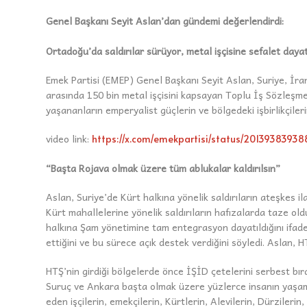
Genel Başkanı Seyit Aslan’dan gündemi değerlendirdi:
Ortadoğu’da saldırılar sürüyor, metal işçisine sefalet dayat
Emek Partisi (EMEP) Genel Başkanı Seyit Aslan, Suriye, İra
arasında 150 bin metal işçisini kapsayan Toplu İş Sözleşmesi 
yaşananların emperyalist güçlerin ve bölgedeki işbirlikçileri
video link:
https://x.com/emekpartisi/status/2013938393
“Başta Rojava olmak üzere tüm ablukalar kaldırılsın”
Aslan, Suriye’de Kürt halkına yönelik saldırıların ateşkes i
Kürt mahallelerine yönelik saldırıların hafızalarda taze old
halkına Şam yönetimine tam entegrasyon dayatıldığını ifade
ettiğini ve bu sürece açık destek verdiğini söyledi. Aslan, 
HTŞ’nin girdiği bölgelerde önce İŞİD çetelerini serbest bır
Suruç ve Ankara başta olmak üzere yüzlerce insanın yaşamını
eden işçilerin, emekçilerin, Kürtlerin, Alevilerin, Dürziler