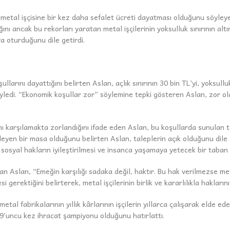
etal işçisine bir kez daha sefalet ücreti dayatması olduğunu söyleyen 
dığını ancak bu rekorları yaratan metal işçilerinin yoksulluk sınırının 
ya oturduğunu dile getirdi.
ullarını dayattığını belirten Aslan, açlık sınırının 30 bin TL’yi, yoksullu
öyledi. “Ekonomik koşullar zor” söylemine tepki gösteren Aslan, zor ol
ını karşılamakta zorlandığını ifade eden Aslan, bu koşullarda sunulan te
leyen bir masa olduğunu belirten Aslan, taleplerin açık olduğunu dile g
, sosyal hakların iyileştirilmesi ve insanca yaşamaya yetecek bir taban
Aslan, “Emeğin karşılığı sadaka değil, haktır. Bu hak verilmezse metal
gerektiğini belirterek, metal işçilerinin birlik ve kararlılıkla hakların
al fabrikalarının yıllık kârlarının işçilerin yıllarca çalışarak elde ede
19’uncu kez ihracat şampiyonu olduğunu hatırlattı.