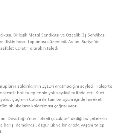
ikası, Birleşik Metal Sendikası ve Özçelik-İş Sendikası
e ilişkin basın toplantısı düzenledi. Aslan, Suriye’de
sefalet ücreti” olarak niteledi.
upların saldırılarının IŞİD’i aratmadığını söyledi. Halep’te
kratik hak taleplerinin yok sayıldığını ifade etti. Kürt
alist güçlerin Colani ile tam bir uyum içinde hareket
üm ablukaların kaldırılması çağrısı yaptı.
lan, Davutoğlu’nun “öfkeli çocuklar” dediği bu çetelerin
’de barış, demokrasi, özgürlük ve bir arada yaşam talep
.