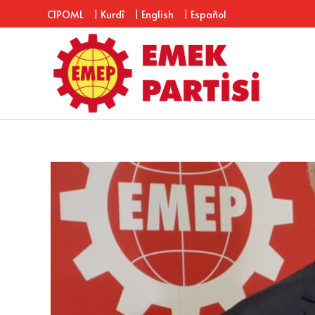
|
|
|
CIPOML
Kurdî
English
Español