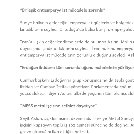
“Birleşik antiemperyalist mücadele zorunlu”
Suriye halkının geleceğini emperyalist güçlerin ve bölgedeki 
kınadıklarını söyledi. Ortadoğu’da kalıcı barışın, emperyali
İran’a ilişkin değerlendirmelerde de bulunan Aslan, Molla 
dayanışma içinde olduklarını söyledi. İran halkına emperya
antiemperyalist mücadelenin zorunlu olduğunu söyledi. Asla
“Erdoğan iktidarın tüm sorumluluğunu muhalefete yüklüyo
Cumhurbaşkanı Erdoğan’ın grup konuşmasına da tepki göstere
iktidarı ve Cumhur İttifakı yönetiyor. Parlamentoda çoğunl
yüzsüzlüktür” diyen Aslan, ülkede yaşanan tüm olumsuzluk
“MESS metal işçisine sefalet dayatıyor”
Seyit Aslan, açıklamasının devamında Türkiye Metal Sanayic
işçisini kapsayan toplu iş sözleşmesi sürecine de değindi. A
greve çıkacağını ilan ettiğini belirtti.