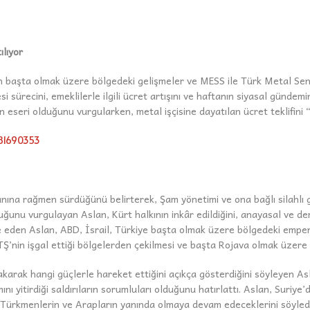
ılıyor
n başta olmak üzere bölgedeki gelişmeler ve MESS ile Türk Metal Send
sürecini, emeklilerle ilgili ücret artışını ve haftanın siyasal gündemin
n eseri olduğunu vurgularken, metal işçisine dayatılan ücret teklifini “
881690353
lanına rağmen sürdüğünü belirterek, Şam yönetimi ve ona bağlı silahlı gr
uğunu vurgulayan Aslan, Kürt halkının inkâr edildiğini, anayasal ve demo
 eden Aslan, ABD, İsrail, Türkiye başta olmak üzere bölgedeki empery
HTŞ’nin işgal ettiği bölgelerden çekilmesi ve başta Rojava olmak üzere t
akarak hangi güçlerle hareket ettiğini açıkça gösterdiğini söyleyen As
 yitirdiği saldırıların sorumluları olduğunu hatırlattı. Aslan, Suriye
in, Türkmenlerin ve Arapların yanında olmaya devam edeceklerini söyledi