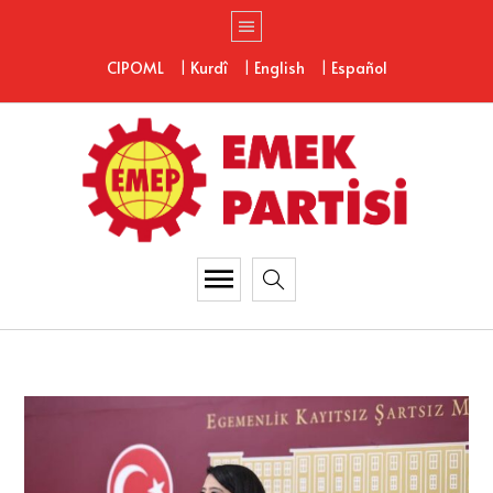
|
|
|
CIPOML
Kurdî
English
Español