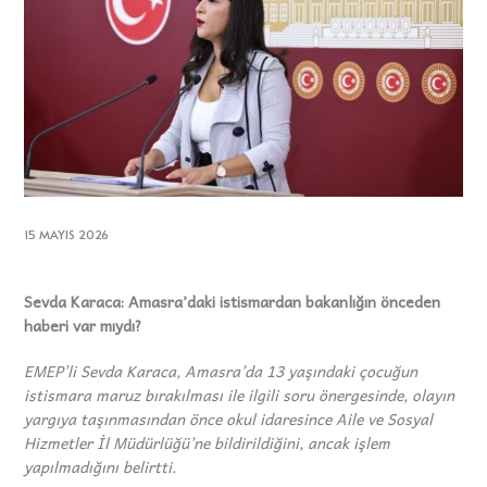
15 MAYIS 2026
Sevda Karaca: Amasra’daki istismardan bakanlığın önceden
haberi var mıydı?
EMEP’li Sevda Karaca, Amasra’da 13 yaşındaki çocuğun
istismara maruz bırakılması ile ilgili soru önergesinde, olayın
yargıya taşınmasından önce okul idaresince Aile ve Sosyal
Hizmetler İl Müdürlüğü’ne bildirildiğini, ancak işlem
yapılmadığını belirtti.