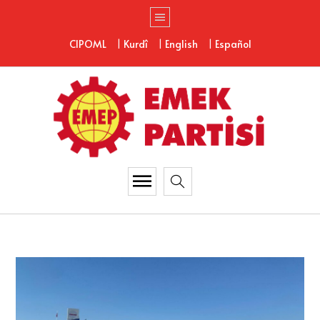
|
|
|
CIPOML
Kurdî
English
Español