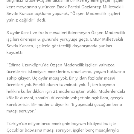
kent meydanına yürürken Emek Partisi Gaziantep Milletvekili
Sevda Karaca açıklama yaparak, “Özşen Madencilik işçileri
yalnız değildir” dedi.
3 aydır ücret ve fazla mesaileri ödenmeyen Özşen Madencilik
işçileri direnişin 6. gününde yürüyüşe geçti. EMEP Milletvekili
Sevda Karaca, işçilerle gösterdiği dayanışmada şunları
kaydetti:
“Edirne Uzunköprü’de Özşen Madencilik işçileri yalnızca
ücretlerini istemiyor; emeklerine, onurlarına, yaşam haklarına
sahip çıkıyor. Üç aydır maaş yok. Bir yıldan fazladır mesai
ücretleri yok. Emekli olanın tazminatı yok. İşten kaçınma
hakkını kullandıkları için 21 madenci işten atıldı. Madenlerdeki
kölelik düzeni, sömürü düzeninin vahşetinin açık ilanı, gerçek
karakteridir. Bir madenci diyor ki: ‘6 yaşındaki çocuğum bana
maaşı soruyor.’
Türkiye’de milyonlarca emekçinin bayram hikâyesi bu işte.
Çocuklar babasına maaşı soruyor, işçiler borç mesajlarıyla