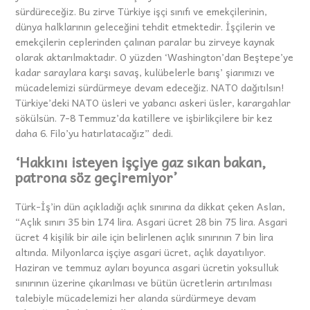
sürdüreceğiz. Bu zirve Türkiye işçi sınıfı ve emekçilerinin,
dünya halklarının geleceğini tehdit etmektedir. İşçilerin ve
emekçilerin ceplerinden çalınan paralar bu zirveye kaynak
olarak aktarılmaktadır. O yüzden ‘Washington’dan Beştepe’ye
kadar saraylara karşı savaş, kulübelerle barış’ şiarımızı ve
mücadelemizi sürdürmeye devam edeceğiz. NATO dağıtılsın!
Türkiye’deki NATO üsleri ve yabancı askeri üsler, karargahlar
sökülsün. 7-8 Temmuz’da katillere ve işbirlikçilere bir kez
daha 6. Filo’yu hatırlatacağız” dedi.
‘Hakkını isteyen işçiye gaz sıkan bakan,
patrona söz geçiremiyor’
Türk-İş’in dün açıkladığı açlık sınırına da dikkat çeken Aslan,
“Açlık sınırı 35 bin 174 lira. Asgari ücret 28 bin 75 lira. Asgari
ücret 4 kişilik bir aile için belirlenen açlık sınırının 7 bin lira
altında. Milyonlarca işçiye asgari ücret, açlık dayatılıyor.
Haziran ve temmuz ayları boyunca asgari ücretin yoksulluk
sınırının üzerine çıkarılması ve bütün ücretlerin artırılması
talebiyle mücadelemizi her alanda sürdürmeye devam