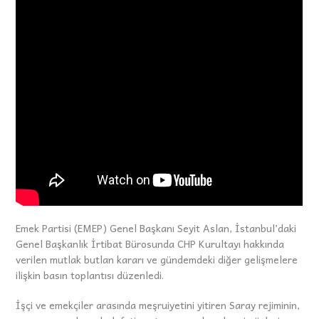
Emek Partisi (EMEP) Genel Başkanı Seyit Aslan, İstanbul’daki
Genel Başkanlık İrtibat Bürosunda CHP Kurultayı hakkında
verilen mutlak butlan kararı ve gündemdeki diğer gelişmelere
ilişkin basın toplantısı düzenledi.
İşçi ve emekçiler arasında meşruiyetini yitiren Saray rejiminin,