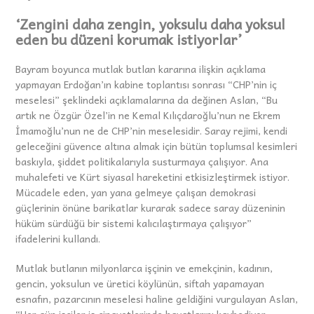
‘Zengini daha zengin, yoksulu daha yoksul
eden bu düzeni korumak istiyorlar’
Bayram boyunca mutlak butlan kararına ilişkin açıklama
yapmayan Erdoğan’ın kabine toplantısı sonrası “CHP’nin iç
meselesi” şeklindeki açıklamalarına da değinen Aslan, “Bu
artık ne Özgür Özel’in ne Kemal Kılıçdaroğlu’nun ne Ekrem
İmamoğlu’nun ne de CHP’nin meselesidir. Saray rejimi, kendi
geleceğini güvence altına almak için bütün toplumsal kesimleri
baskıyla, şiddet politikalarıyla susturmaya çalışıyor. Ana
muhalefeti ve Kürt siyasal hareketini etkisizleştirmek istiyor.
Mücadele eden, yan yana gelmeye çalışan demokrasi
güçlerinin önüne barikatlar kurarak sadece saray düzeninin
hüküm sürdüğü bir sistemi kalıcılaştırmaya çalışıyor”
ifadelerini kullandı.
Mutlak butlanın milyonlarca işçinin ve emekçinin, kadının,
gencin, yoksulun ve üretici köylünün, siftah yapamayan
esnafın, pazarcının meselesi haline geldiğini vurgulayan Aslan,
“Her gün işçiler iş cinayetlerinde hayatlarını kaybediyor.