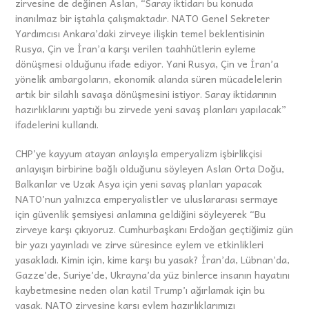
zirvesine de değinen Aslan, “Saray iktidarı bu konuda
inanılmaz bir iştahla çalışmaktadır. NATO Genel Sekreter
Yardımcısı Ankara’daki zirveye ilişkin temel beklentisinin
Rusya, Çin ve İran’a karşı verilen taahhütlerin eyleme
dönüşmesi olduğunu ifade ediyor. Yani Rusya, Çin ve İran’a
yönelik ambargoların, ekonomik alanda süren mücadelelerin
artık bir silahlı savaşa dönüşmesini istiyor. Saray iktidarının
hazırlıklarını yaptığı bu zirvede yeni savaş planları yapılacak”
ifadelerini kullandı.
CHP’ye kayyum atayan anlayışla emperyalizm işbirlikçisi
anlayışın birbirine bağlı olduğunu söyleyen Aslan Orta Doğu,
Balkanlar ve Uzak Asya için yeni savaş planları yapacak
NATO’nun yalnızca emperyalistler ve uluslararası sermaye
için güvenlik şemsiyesi anlamına geldiğini söyleyerek “Bu
zirveye karşı çıkıyoruz. Cumhurbaşkanı Erdoğan geçtiğimiz gün
bir yazı yayınladı ve zirve süresince eylem ve etkinlikleri
yasakladı. Kimin için, kime karşı bu yasak? İran’da, Lübnan’da,
Gazze’de, Suriye’de, Ukrayna’da yüz binlerce insanın hayatını
kaybetmesine neden olan katil Trump’ı ağırlamak için bu
yasak. NATO zirvesine karşı eylem hazırlıklarımızı