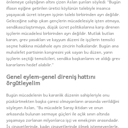
önlemeye çalıştığının altını çizen Aslan şunları söyledi: “Bugün
iflasın eşiğine getirilen üretici köylünün talebiyle insanca
yaşayacak ücret isteyen işçinin talebi birbirinden ayrı değildir.
Geleceğine sahip çıkan gençlerin mücadelesiyle işten atmaya,
sendikasızlaştırmaya, düşük ücret politikalarına karşı direnen
işçilerin mücadelesi birbirinden ayrı değildir. Mutlak butlan
kararı, grev yasakları ve kayyum düzeni ile işçilerin temsilci
seçme hakkına müdahale aynı zincirin halkalarıdır. Bugün ana
muhalefet partisinin kongresini yok sayan bu düzen, yarın
işçilerin seçtiği temsilcileri, sendika başkanlarını ve aldığı grev
kararlarını hedef alabilir.”
Genel eylem-genel direniş hattını
örgütleyelim
Bugün mücadelenin bu karanlık düzenin sahipleriyle onu
püskürtmekten başka çaresi olmayanların arasında verildiğini
söyleyen Aslan, “Bu mücadele Saray iktidarı ve onun
arkasında bulunan sermaye güçleri ile açlık sınırı altında
yaşamaya zorlanan milyonlarca işçi ve emekçinin arasındadır.
İş cinayetlerinde, kadın cinayetlerinde ölmek istemeyenlerle,