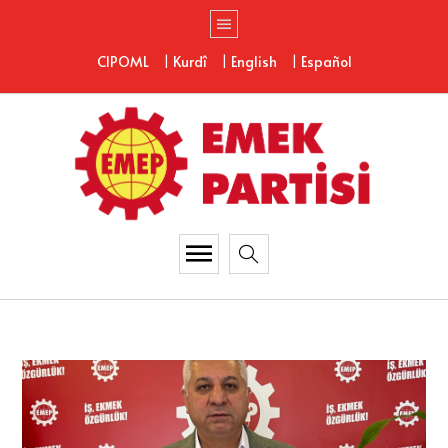
|
|
|
CIPOML
Kurdî
English
Español