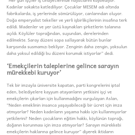
Kadınlar sokakta katlediliyor. Çocuklar MESEM adı altında
fabrikalarda, iş yerlerinde sömürülüyor, canlarından oluyor.
Doğa emperyalist tekeller ve yerli işbirlikçilerinin insafına terk
edildi. Madenler ve yer üstü kaynakları şirketlerin talanına
açıldı. Köylüler toprağından, suyundan, derelerinden
edilmekte. Saray düzeni sopa sallayarak bütün bunlar
karşısında susmamızı bekliyor. Zenginin daha zengin, yoksulun
daha yoksul edildiği bu düzeni korumak istiyorlar” dedi.
‘Emekçilerin taleplerine gelince sarayın
mürekkebi kuruyor’
Tek bir imzayla üniversite kapatan, parti kongrelerini iptal
eden, belediyelere kayyum atayanların yetkisini işçi ve
emekçilerin çıkarları için kullanmadığını vurgulayan Aslan,
“Neden emeklinin insanca yaşayabileceği bir ücret için imza
atmıyorlar? Neden kadınların yaşama hakkı için kullanmıyorlar
yetkilerini? Neden çocukların eğitim hakkı, köylünün toprağı,
doğanın korunması için imza atmıyorlar? Sarayın mürekkebi
emekçilerin haklarına gelince kuruyor” diyerek iktidarın