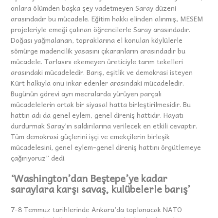
onlara ölümden başka şey vadetmeyen Saray düzeni
arasındadır bu mücadele. Eğitim hakkı elinden alınmış, MESEM
projeleriyle emeği çalınan öğrencilerle Saray arasındadır.
Doğası yağmalanan, topraklarına el konulan köylülerle
sömürge madencilik yasasını çıkaranların arasındadır bu
mücadele. Tarlasını ekemeyen üreticiyle tarım tekelleri
arasındaki mücadeledir. Barış, eşitlik ve demokrasi isteyen
Kürt halkıyla onu inkar edenler arasındaki mücadeledir.
Bugünün görevi ayrı mecralarda yürüyen parçalı
mücadelelerin ortak bir siyasal hatta birleştirilmesidir. Bu
hattın adı da genel eylem, genel direniş hattıdır. Hayatı
durdurmak Saray’ın saldırılarına verilecek en etkili cevaptır.
Tüm demokrasi güçlerini işçi ve emekçilerin birleşik
mücadelesini, genel eylem-genel direniş hattını örgütlemeye
çağırıyoruz” dedi.
‘Washington’dan Beştepe’ye kadar
saraylara karşı savaş, kulübelerle barış’
7-8 Temmuz tarihlerinde Ankara’da toplanacak NATO