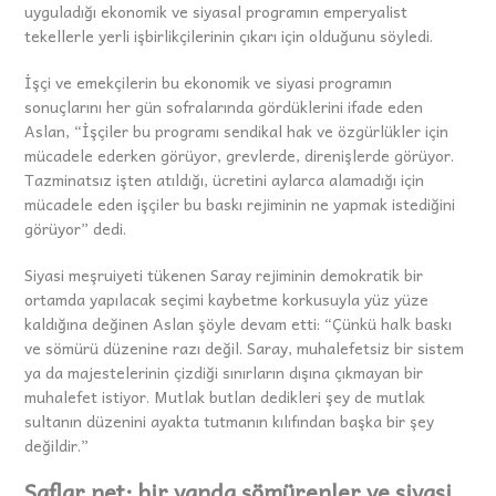
uyguladığı ekonomik ve siyasal programın emperyalist
tekellerle yerli işbirlikçilerinin çıkarı için olduğunu söyledi.
İşçi ve emekçilerin bu ekonomik ve siyasi programın
sonuçlarını her gün sofralarında gördüklerini ifade eden
Aslan, “İşçiler bu programı sendikal hak ve özgürlükler için
mücadele ederken görüyor, grevlerde, direnişlerde görüyor.
Tazminatsız işten atıldığı, ücretini aylarca alamadığı için
mücadele eden işçiler bu baskı rejiminin ne yapmak istediğini
görüyor” dedi.
Siyasi meşruiyeti tükenen Saray rejiminin demokratik bir
ortamda yapılacak seçimi kaybetme korkusuyla yüz yüze
kaldığına değinen Aslan şöyle devam etti: “Çünkü halk baskı
ve sömürü düzenine razı değil. Saray, muhalefetsiz bir sistem
ya da majestelerinin çizdiği sınırların dışına çıkmayan bir
muhalefet istiyor. Mutlak butlan dedikleri şey de mutlak
sultanın düzenini ayakta tutmanın kılıfından başka bir şey
değildir.”
Saflar net; bir yanda sömürenler ve siyasi