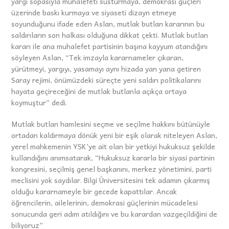
yargı sopasıyla muhalefeti susturmaya, demokrasi güçleri
üzerinde baskı kurmaya ve siyaseti dizayn etmeye
soyunduğunu ifade eden Aslan, mutlak butlan kararının bu
saldırıların son halkası olduğuna dikkat çekti. Mutlak butlan
kararı ile ana muhalefet partisinin başına kayyum atandığını
söyleyen Aslan, “Tek imzayla kararnameler çıkaran,
yürütmeyi, yargıyı, yasamayı aynı hizada yan yana getiren
Saray rejimi, önümüzdeki süreçte yeni saldırı politikalarını
hayata geçireceğini de mutlak butlanla açıkça ortaya
koymuştur” dedi.
Mutlak butlan hamlesini seçme ve seçilme hakkını bütünüyle
ortadan kaldırmaya dönük yeni bir eşik olarak niteleyen Aslan,
yerel mahkemenin YSK’ye ait olan bir yetkiyi hukuksuz şekilde
kullandığını anımsatarak, “Hukuksuz kararla bir siyasi partinin
kongresini, seçilmiş genel başkanını, merkez yönetimini, parti
meclisini yok saydılar. Bilgi Üniversitesini tek adamın çıkarmış
olduğu kararnameyle bir gecede kapattılar. Ancak
öğrencilerin, ailelerinin, demokrasi güçlerinin mücadelesi
sonucunda geri adım atıldığını ve bu karardan vazgeçildiğini de
biliyoruz”