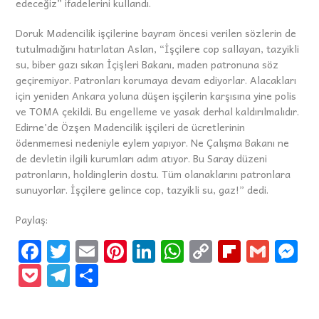
edeceğiz” ifadelerini kullandı.
Doruk Madencilik işçilerine bayram öncesi verilen sözlerin de
tutulmadığını hatırlatan Aslan, “İşçilere cop sallayan, tazyikli
su, biber gazı sıkan İçişleri Bakanı, maden patronuna söz
geçiremiyor. Patronları korumaya devam ediyorlar. Alacakları
için yeniden Ankara yoluna düşen işçilerin karşısına yine polis
ve TOMA çekildi. Bu engelleme ve yasak derhal kaldırılmalıdır.
Edirne’de Özşen Madencilik işçileri de ücretlerinin
ödenmemesi nedeniyle eylem yapıyor. Ne Çalışma Bakanı ne
de devletin ilgili kurumları adım atıyor. Bu Saray düzeni
patronların, holdinglerin dostu. Tüm olanaklarını patronlara
sunuyorlar. İşçilere gelince cop, tazyikli su, gaz!” dedi.
Paylaş:
Fa
T
E
Pi
Li
W
C
Fli
G
M
ce
wi
m
nt
n
h
o
p
m
e
P
Te
S
b
tt
ai
er
k
at
p
b
ai
s
oc
le
h